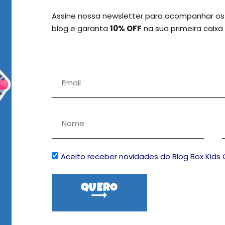
Assine nossa newsletter para acompanhar os
ASSINE NOSSA 
blog e garanta
10% OFF
na sua primeira caixa
E CONDIÇÕES
A DE PRIVACIDADE
A DE DEVOLUÇÕES
ONOSCO
Aceito receber novidades do Blog Box Kids 
QUERO
⟶