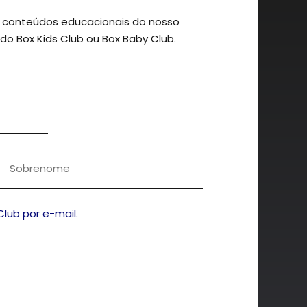
 conteúdos educacionais do nosso
NEWSLETTER
 do Box Kids Club ou Box Baby Club.
CADASTRAR
BOX COMPANY CLUB ® 2026
Club por e-mail.
CNPJ 28.483.309/0001-07
FALECOM@BOXKIDS.CLUB