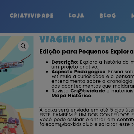
CRIATIVIDADE
LOJA
BLOG
VIAGEM NO TEMPO
Edição para Pequenos Explora
Descrição
: Explora a história do
um projeto criativo.
Aspecto Pedagógico
: Ensina sob
Estimula a curiosidade e o pensa
entendimento sobre a cronologia 
dos acontecimentos que moldara
Revista
Cri@tividade
e materiais
Mapa Histórico
.
A caixa será enviada em até 5 dias úte
ESTE TAMBÉM É UM DOS CONTEÚDOS E
Você pode assinar e entrar em conta
falecom@boxkids.club e solicitar este 