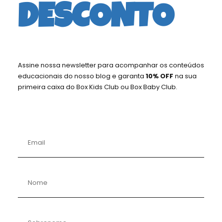
DESCONTO
Assine nossa newsletter para acompanhar os conteúdos
educacionais do nosso blog e garanta
10% OFF
na sua
primeira caixa do Box Kids Club ou Box Baby Club.
ROBÔ
Edição para Pequenos Engenheiros de
Robótica!
Descrição
: Introduz a criança ao mundo da
robótica através de leitura e brincadeiras com
um clássico personagem de histórias,
permitindo que as crianças criem algo com
movimento.
Aspecto Pedagógico
: Introduz conceitos
básicos de engenharia e tecnologia. Estimula o