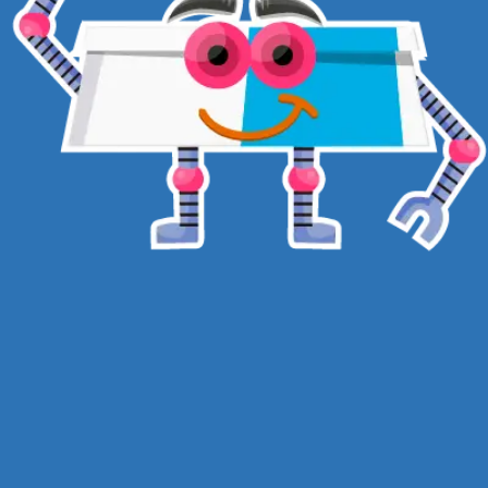
CADASTRAR
BOX COMPANY CLUB ® 2026
CNPJ 28.483.309/0001-07
FALECOM@BOXKIDS.CLUB