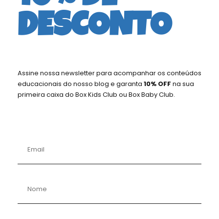
DESCONTO
Assine nossa newsletter para acompanhar os conteúdos
educacionais do nosso blog e garanta
10% OFF
na sua
primeira caixa do Box Kids Club ou Box Baby Club.
EXPLORADOR DO MUNDO
Edição para Pequenos Exploradores!
Descrição
: Leva as crianças a uma viagem por
diferentes culturas e países, explorando
tradições e costumes.
Aspecto Pedagógico
: Promove a
compreensão cultural e a valorização da
diversidade. Estimula a curiosidade geográfica,
histórica e o respeito pelas diferentes culturas.
Revista Cri@tividade
e materiais para