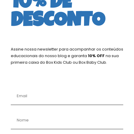
10% DE
DESCONTO
Assine nossa newsletter para acompanhar os conteúdos
educacionais do nosso blog e garanta
10% OFF
na sua
primeira caixa do Box Kids Club ou Box Baby Club.
DESAFIOS
Edição para Pequenos Desafiadores!
Descrição
: Aborda as emoções dos desafios e
incentiva a superação de obstáculos.
Aspecto Pedagógico
: Desenvolver habilidades
de resolução de problemas, pensamento
crítico e criatividade.
Revista
Cri@tividade
Acompanhada de
materiais criativos para as crianças inventarem
e realizarem seus próprios jogos personalizados.