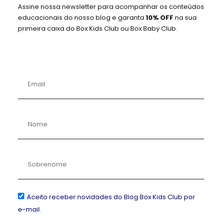
CAIXA AVULSA
Assine nossa newsletter para acompanhar os conteúdos
educacionais do nosso blog e garanta
10% OFF
na sua
STEAM
primeira caixa do Box Kids Club ou Box Baby Club.
R$
229,00
COBRANÇA ÚNICA
Conteúdo do tema do mês. Visite nossa
Loja
para temas específicos.
As caixas com o tema do mês são enviadas a
partir do dia 20.
Adicionar ao carrinho
Aceito receber novidades do Blog Box Kids Club por
e-mail.