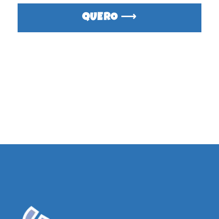
QUERO ⟶
TEMAS
TERMOS E CONDIÇÕES
POLÍTICA DE PRIVACIDADE
PRODUTOS
POLÍTICA DE DEVOLUÇÕES
BLOG
FALE CONOSCO
DÚVIDAS
FREQUENTES
PROGRAMA DE
AFILIADOS
ASSINE NOSSA NEWSLETTER