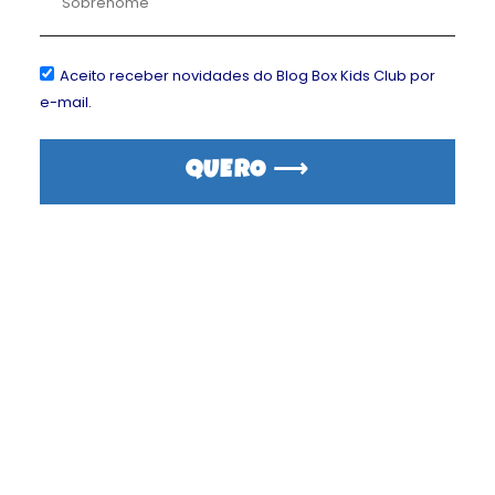
R$ 89,90/CAIXA
FAIXA
Aceito receber novidades do Blog Box Kids Club por
ETÁRIA
e-mail.
GÊNERO
QUERO ⟶
ASSINAR
* INFORMAÇÃO APENAS PARA ESTATÍSTICAS INTERNAS, NÃO
DIFERENCIAMOS CONTEÚDOS POR GÊNERO.
CRIANÇAS ADICIONAIS NO MESMO ENDEREÇO TEM DESCONTO
AUTOMÁTICO NO CARRINHO. ADICIONE UMA POR VEZ.
CLIQUE AQUI PARA ASSINAR O
BOX BABY CLUB
, PARA 0 A 35
MESES DE IDADE.