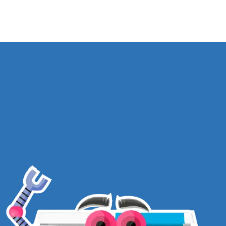
CLIQUE AQUI PARA ASSINAR O
BOX KIDS CLUB STEAM, PARA
CRIANÇAS DE 8+ ANOS
.
TEMAS
TERMOS E CONDIÇÕES
POLÍTICA DE PRIVACIDADE
PRODUTOS
POLÍTICA DE DEVOLUÇÕES
BLOG
FALE CONOSCO
DÚVIDAS
FREQUENTES
PROGRAMA DE
AFILIADOS
ASSINE NOSSA NEWSLETTER