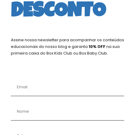
DESCONTO
ASSINATURA SEMESTRAL KIDS
MELHOR OPÇÃO COM DESCONTO!
Assine nossa newsletter para acompanhar os conteúdos
VALOR DO SEMESTRE (6 CAIXAS) COBRADOS NA
educacionais do nosso blog e garanta
10% OFF
na sua
primeira caixa do Box Kids Club ou Box Baby Club.
ASSINATURA E
RENOVADO A CADA 6 MESES
.
SELECIONE ABAIXO A FAIXA ETÁRIA E GÊNERO*.
AS CAIXAS COM O TEMA DO MÊS SÃO ENVIADAS A PARTIR DO DIA
20.
A RENOVAÇÃO DO SEMESTRE PODE SER CANCELADA A QUALQUER
MOMENTO, ACESSANDO SUA ÁREA DE ASSINANTE NO SITE.
R$ 539,40
A CADA 6 MESES