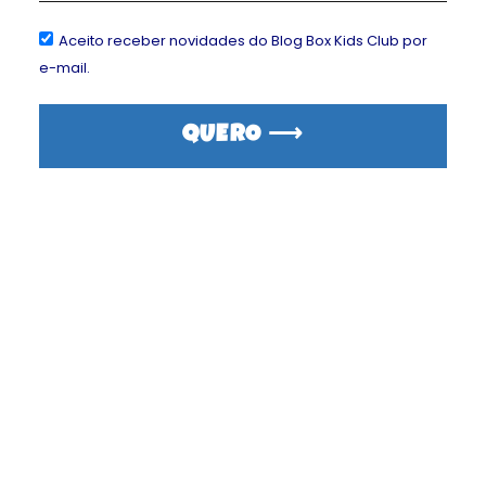
GÊNERO
Aceito receber novidades do Blog Box Kids Club por
e-mail.
QUERO ⟶
ASSINAR
* INFORMAÇÃO APENAS PARA ESTATÍSTICAS INTERNAS, NÃO
DIFERENCIAMOS CONTEÚDOS POR GÊNERO.
CRIANÇAS ADICIONAIS NO MESMO ENDEREÇO TEM DESCONTO
AUTOMÁTICO NO CARRINHO. ADICIONE UMA POR VEZ.
CLIQUE AQUI PARA ASSINAR O
BOX BABY CLUB
, PARA 0 A 35
MESES DE IDADE.
CLIQUE AQUI PARA ASSINAR O
BOX KIDS CLUB STEAM, PARA
CRIANÇAS DE 8+ ANOS
.