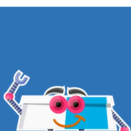
TEMAS
TERMOS E CONDIÇÕES
POLÍTICA DE PRIVACIDADE
PRODUTOS
POLÍTICA DE DEVOLUÇÕES
BLOG
FALE CONOSCO
DÚVIDAS
FREQUENTES
PROGRAMA DE
AFILIADOS
ASSINE NOSSA NEWSLETTER
CADASTRAR