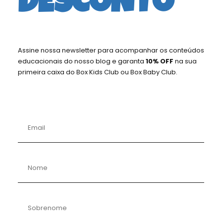
DESCONTO
ASSINATURA MENSAL KIDS
Assine nossa newsletter para acompanhar os conteúdos
RENOVADA E COBRADA MENSALMENTE
educacionais do nosso blog e garanta
10% OFF
na sua
primeira caixa do Box Kids Club ou Box Baby Club.
SELECIONE ABAIXO A FAIXA ETÁRIA E GÊNERO*.
AS CAIXAS COM O TEMA DO MÊS SÃO ENVIADAS A PARTIR DO DIA
20.
(PODE SER CANCELADA A QUALQUER MOMENTO, ACESSANDO SUA
ÁREA DE ASSINANTE NO SITE)
R$ 94,90/MÊS
FAIXA
ETÁRIA