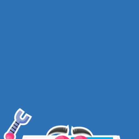
MATERIAIS, ATIVIDADES E PROJETOS PARA
DESENVOLVER A CRIATIVIDADE CRIANÇAS.
BOX KIDS CLUB
FOI IDEALIZADO A PARTIR DA ASPIRAÇÃO
EM DESENVOLVER A CONFIANÇA CRIATIVA. ACREDITAMOS
QUE ESSA CONFIANÇA AJUDA AS CRIANÇAS A PENSAREM
GRANDE E A AGIREM COMO CRIADORES E PRODUTORES,
EM VEZ DE APENAS CONSUMIDORES. CRIANÇAS COM
CONFIANÇA CRIATIVA NÃO ASSUMEM UM “CAMINHO PRÉ-
DEFINIDO” PARA CONSTRUIR COM BLOCOS, PINTAR UMA
IMAGEM OU RESOLVER UM PROBLEMA. QUESTIONAM E
BUSCAM MANEIRAS DIFERENCIADAS DE CAMINHOS E
SOLUÇÕES!
VALORIZAMOS PROJETOS CRIATIVOS E PRÁTICOS QUE
ENCORAJAM ESSE TIPO DE PENSAMENTO E TIRAM O
INTERESSE EXCESSIVO POR TABLETS E CELULARES.
BOX KIDS CLUB
FOI CRIADO PARA PROMOVER A
CRIATIVIDADE E CURIOSIDADE NATURAL DAS CRIANÇAS,