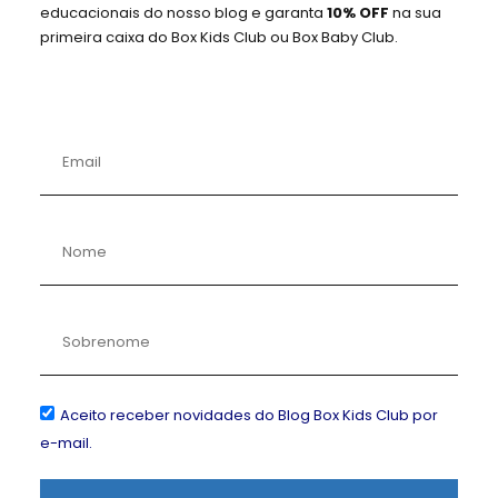
educacionais do nosso blog e garanta
10% OFF
na sua
primeira caixa do Box Kids Club ou Box Baby Club.
PREPARANDO OS FILHOS PARA UM MUNDO EM
CONSTANTE MUDANÇA
Nos dias de hoje, os pais enfrentam uma série
de desafios ao educar seus filhos. Desde as
pressões do dia a dia até as expectativas da
sociedade. Criar crianças preparadas para um
Aceito receber novidades do Blog Box Kids Club por
futuro incerto pode parecer uma tarefa
e-mail.
assustadora.
Leia Mais »