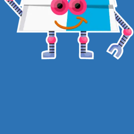
AJUDANDO OS PAIS QUE DESEJAM TRAZER EXPERIÊNCIAS
ENRIQUECEDORAS PARA SEUS FILHOS. QUEREMOS
TORNAR ESTES MOMENTOS PRAZEROSOS PARA AS
FAMÍLIAS PASSAREM TEMPO CRIANDO, EXPLORANDO E SE
DIVERTINDO JUNTOS.
RECEBA CONTEÚDOS EXCLUSIVOS
CADASTRAR