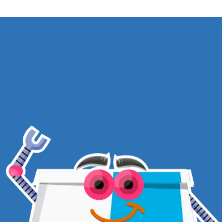
TEMAS
TERMOS E CONDIÇÕES
POLÍTICA DE PRIVACIDADE
PRODUTOS
POLÍTICA DE DEVOLUÇÕES
BLOG
FALE CONOSCO
DÚVIDAS
FREQUENTES
PROGRAMA DE
AFILIADOS
ASSINE NOSSA NEWSLETTER