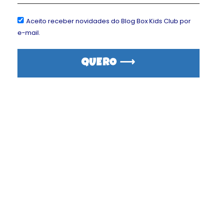
Aceito receber novidades do Blog Box Kids Club por
EXISTE TAXA DE ADESÃO OU
e-mail.
CANCELAMENTO?
QUERO ⟶
COMO SEREI COBRADO?
QUANDO AS CAIXAS SERÃO
ENVIADAS?