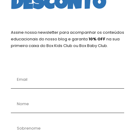
DESCONTO
O QUE VEM DENTRO DA CAIXA?
Assine nossa newsletter para acompanhar os conteúdos
COMO FUNCIONA A ASSINATURA?
educacionais do nosso blog e garanta
10% OFF
na sua
primeira caixa do Box Kids Club ou Box Baby Club.
TEM DESCONTO PARA MAIS DE 1
CRIANÇA?
COMO FUNCIONA A ASSINATURA
SEMESTRAL PROMOCIONAL?