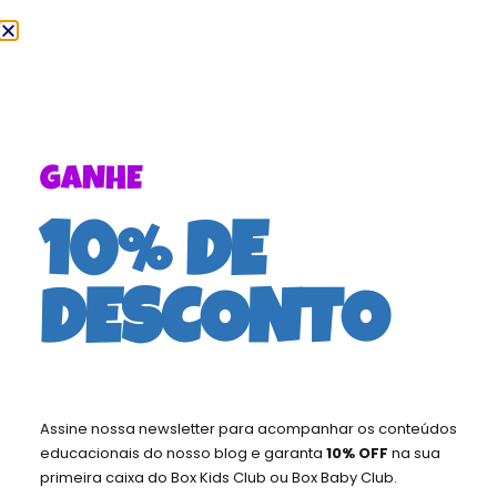
10 PERGUNTAS
IMPORTANTES QUE OS
GANHE
PAIS PRECISAM FAZER A
10% DE
SEUS FILHOS
DESCONTO
Assine nossa newsletter para acompanhar os conteúdos
educacionais do nosso blog e garanta
10% OFF
na sua
primeira caixa do Box Kids Club ou Box Baby Club.